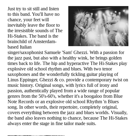
Just try to sit still and listen
to this band. You'll have no
chance, your feet will
inevitably leave the floor to
the irresistible sounds of The
Hi-Stakes. The band is the
brainchild of Amsterdam-
based Italian
singer/saxophonist Samuele 'Sam' Ghezzi. With a passion for
the jazz past, but also with a healthy wink, he brings golden
times back to life. The hip and hyperactive The Hi-Stakes play
explosive old school rhythm and blues. With two tenor
saxophones and the wonderfully tickling guitar playing of
Linus Eppinger, Ghezzi & co. provide a contemporary twist on
music history. Original songs, with lyrics full of irony and
passion, authentically played from a wide range of popular
genres from the 50's-60's, whether it's a boogaloo from Blue
Note Records or an explosive old school Rhythm 'n Blues
song. In other words, their repertoire, completely original,
covers everything between the jazz and blues worlds. Visually,
the band also leaves nothing to chance, because The Hi-Stakes
always enter the stage in fine tailor made suits.